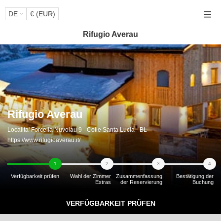
DE
€ (EUR)
Rifugio Averau
Rifugio Averau
Localita' Forcella Nuvolau 9
- Colle Santa Lucia
-
BL
https://www.rifugioaverau.it/
1
2
3
4
Verfügbarkeit prüfen
Wahl der Zimmer
Zusammenfassung
Bestätigung der
Extras
der Reservierung
Buchung
VERFÜGBARKEIT PRÜFEN